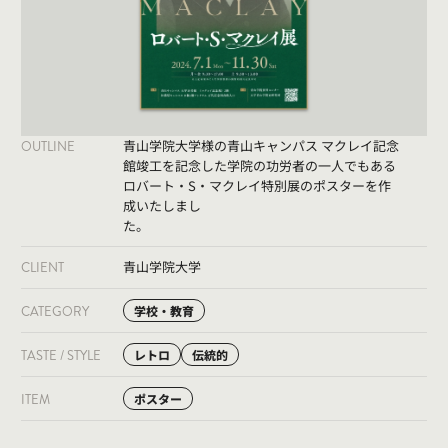
青山学院大学様の青山キャンパス マクレイ記念
OUTLINE
館竣工を記念した学院の功労者の一人でもある
ロバート・S・マクレイ特別展のポスターを作
成いたしまし
た。
青山学院大学
CLIENT
CATEGORY
学校・教育
TASTE / STYLE
レトロ
伝統的
ITEM
ポスター