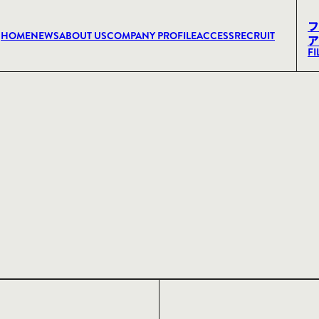
フ
HOME
NEWS
ABOUT US
COMPANY PROFILE
ACCESS
RECRUIT
ア
FI