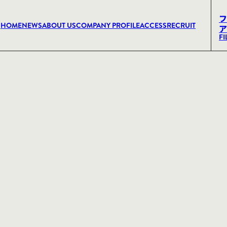
フ
HOME
NEWS
ABOUT US
COMPANY PROFILE
ACCESS
RECRUIT
ア
FI